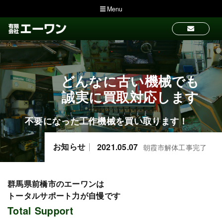
Menu
あらゆる物件の解体工事
どんなに古い機械でも
解体から機械処分、
土地活用まで自社一貫対応！
誠実に買取対応します
をお引き受けします
不要になった工作機械を買い取ります！
一社完結ならではのスムーズな施工で、
工場やビル、マンション、アパート、店舗、家
安心感と信頼感、満足感の揃ったサービス
どの解体工事を、
7.16
群馬県前橋市のエーワンがお引き受けいたしま
2021.05.07
夏季休業日のお知ら
朝霞市解体工事完了
お知らせ
。
です。
群馬県前橋市のエーワンは
トータルサポート力が自慢です
Total Support